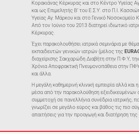
Κορακιάνας Κέρκυρας και στο Κέντρο Υγείας Α
και ως Επιμελητής Β’ του Ε.Σ.Υ. στο Π.Ι. Κασσ
Υγείας Αγ. Μάρκου και στο Γενικό Νοσοκομείο 
Από τον Ιούνιο του 2013 διατηρεί ιδιωτικό ιατ
Κέρκυρας.
Έχει παρακολουθήσει ιατρικά σεμινάρια με θέμ
εκπαιδευτών γενικών ιατρών (μέλος της
EURA
διαχείρισης Σακχαρώδη Διαβήτη στην Π.Φ.Υ, την
Χρόνια Αποφρακτική Πνευμονοπάθεια στην ΠΦΥ,
και άλλα.
Η μεγάλη καθημερινή κλινική εμπειρία αλλά και
μέσα από την παρακολούθηση εξειδικευμένων σ
συμμετοχή σε πανελλήνια συνέδρια ιατρικής, π
γνωρίζει σε μεγάλο εύρος και βάθος τις πιο σύ
απαιτήσεις για την προαγωγή και διατήρηση της