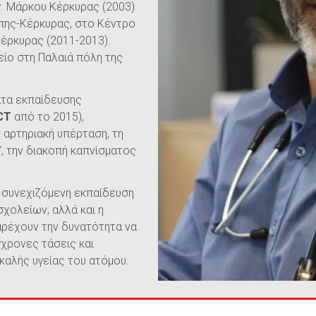
γ. Μάρκου Κέρκυρας (2003)
ιώπης-Κέρκυρας, στο Κέντρο
Κέρκυρας (2011-2013).
ρείο στη Παλαιά πόλη της
ατα εκπαίδευσης
CT
από το 2015),
 αρτηριακή υπέρταση, τη
 την διακοπή καπνίσματος
 η συνεχιζόμενη εκπαίδευση
χολείων, αλλά και η
αρέχουν την δυνατότητα να
γχρονες τάσεις και
 καλής υγείας του ατόμου.