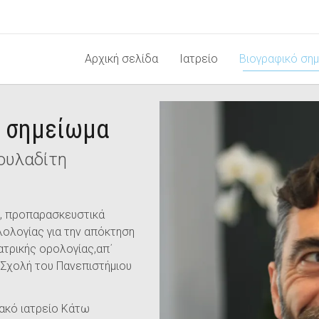
Αρχική σελίδα
Ιατρείο
Βιογραφικό ση
ό σημείωμα
τουλαδίτη
ς, προπαρασκευστικά
λολογίας για την απόκτηση
ατρικής ορολογίας,απ΄
 Σχολή του Πανεπιστήμιου
ακό ιατρείο Κάτω